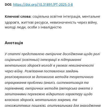
DOI:
https://doi.org/10.31891/PT-2025-3-8
Ключові слова:
соціяльна освітня інтеграція, ментальне
здоров’я, життєві ресурси, невизначеність через війну,
молоді люди, особи з інвалідністю
Анотація
У статті представлено емпіричне дослідження щодо ролі
соціяльної (освітньої) інтеграції в підтриманні
ментального здоров’я молоді в умовах невизначеності
через війну. Розв’язання поставлених завдань
реалізовувалося за допомогою методів теоретичного
опрацювання проблеми (аналіз, систематизація та
порівняння), емпіричних методів (авторська анкета з
запитаннями переважно відкритого характеру щодо
власного здоров’я, ментального зокрема, та
сенсожиттєвих пошуків), опитувальника для знаходження