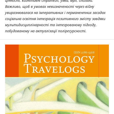
цінності, когнітивні стратегії, уява, мрії, спогади.
Важливо, щоб в умовах невизначеності через війну
увиразнювалася на імперативних і перманентних засадах
соціяльна освітня інтеграція позитивного змісту завдяки
мультидисциплінарності та інтегрованому підходу,
побудованому на актуалізації поліресурсності.