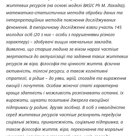
життєвих ресурсів (на основі моделі BASIC Ph М. Лахада)),
математико-статистичних методів обробки даних та
інтерпретаційних методів пояснення досліджуваних
феноменів. В емпіричному дослідженні взяли участь 145
молодих осіб (20 з них – особи з порушеннями різного
характеру) – здобувачі вищих навчальних закладів.
Виявлено, що старша людина за віком наразі частіше
звертається до актуалізації та задіяння таких життєвих
ресурсів як віра, філософія та цінності життя, фізична
активність, тілесні ресурси, а також когнітивні
стратегії, а рідше – до уяви, мрій, спогадів та вираження
емоцій і почуттів. Особам жіночої статі характерна
краща здатність і можливість розпізнавати останні, їх
виражати, шукати позитивні джерела емоційної
підтримки (у родині, друзях зосібна). В осіб з інвалідністю
серед життєвих ресурсів частіше резонують передусім
соціяльні зв’язки, приналежність, соціяльна підтримка, а
також філософія життя, віра, переконання та моральні