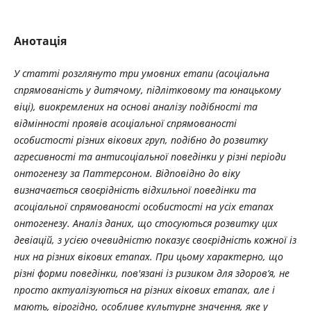
Анотація
У статті розглянуто три умовних етапи (асоціальна
спрямованість у дитячому, підлітковому та юнацькому
віці), виокремлених на основі аналізу подібності та
відмінності проявів асоціальної спрямованості
особистості різних вікових груп, подібно до розвитку
агресивності та антисоціальної поведінки у різні періоди
онтогенезу за Паттерсоном. Відповідно до віку
визначається своєрідність відхильної поведінки та
асоціальної спрямованості особистості на усіх етапах
онтогенезу. Аналіз даних, що стосуються розвитку цих
девіацій, з усією очевидністю показує своєрідність кожної із
них на різних вікових етапах. При цьому характерно, що
різні форми поведінки, пов'язані із ризиком для здоров’я, не
просто актуалізуються на різних вікових етапах, але і
мають, вірогідно, особливе культурне значення, яке у