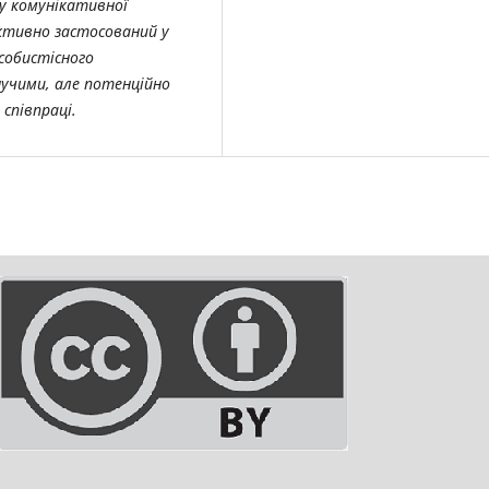
у комунікативної
ективно застосований у
особистісного
нучими, але потенційно
 співпраці.