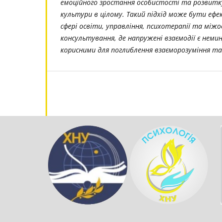
емоційного зростання особистості та розвитк
культури в цілому. Такий підхід може бути еф
сфері освіти, управління, психотерапії та між
консультування, де напружені взаємодії є неми
корисними для поглиблення взаєморозуміння та