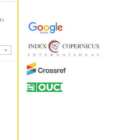
Т І
.