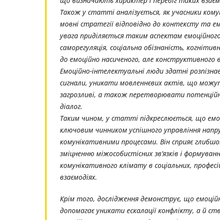
що визначають характер і перебіг таких взаєм
Також у статті аналізується, як учасники кому
мовні стратегії відповідно до контексту та е
увага приділяється таким аспектам емоційного
саморегуляція, соціальна обізнаність, когніти
до емоційно насиченого, але конструктивного 
Емоційно-інтелектуальні люди здатні розпізна
сигнали, уникати мовленнєвих актів, що можу
загрозливі, а також перетворювати потенційн
діалог.
Таким чином, у статті підкреслюється, що емо
ключовим чинником успішного управління нап
комунікативними процесами. Він сприяє глибшо
зміцненню міжособистісних зв’язків і формуван
комунікативного клімату в соціальних, профес
взаємодіях.
Крім того, дослідження демонструє, що емоцій
допомагає уникати ескалації конфлікту, а й ст