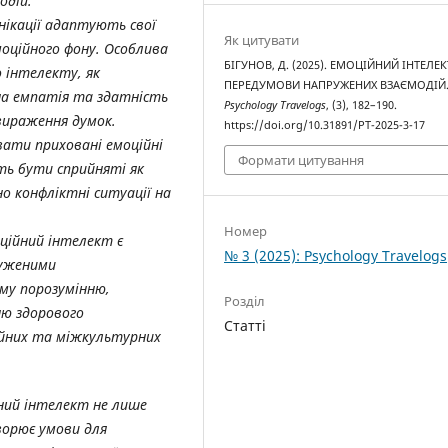
одій.
нікації адаптують свої
Як цитувати
моційного фону. Особлива
БІГУНОВ, Д. (2025). ЕМОЦІЙНИЙ ІНТЕЛЕК
 інтелекту, як
ПЕРЕДУМОВИ НАПРУЖЕНИХ ВЗАЄМОДІЙ
вна емпатія та здатність
Psychology Travelogs
, (3), 182–190.
вираження думок.
https://doi.org/10.31891/PT-2025-3-17
вати приховані емоційні
Формати цитування
ть бути сприйняті як
о конфліктні ситуації на
Номер
ційний інтелект є
№ 3 (2025): Psychology Travelogs
руженими
му порозумінню,
Розділ
ню здорового
Статті
ійних та міжкультурних
ний інтелект не лише
ворює умови для