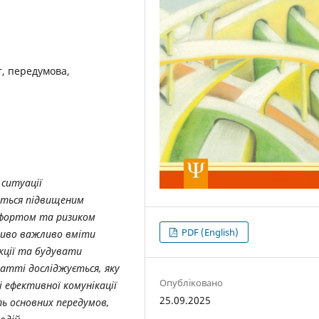
т, передумова,
 ситуації
ються підвищеним
мфортом та ризиком
PDF (English)
бливо важливо вміти
кції та будувати
татті досліджується, яку
Опубліковано
і ефективної комунікації
25.09.2025
ть основних передумов,