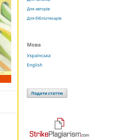
Для авторів
Для бібліотекарів
Мова
Українська
English
Подати статтю