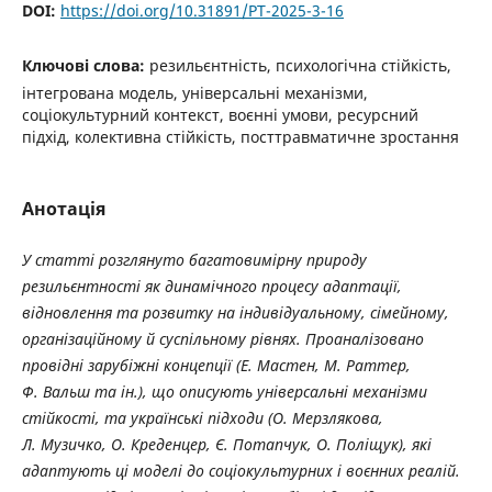
DOI:
https://doi.org/10.31891/PT-2025-3-16
Ключові слова:
резильєнтність, психологічна стійкість,
інтегрована модель, універсальні механізми,
соціокультурний контекст, воєнні умови, ресурсний
підхід, колективна стійкість, посттравматичне зростання
Анотація
У статті розглянуто багатовимірну природу
резильєнтності як динамічного процесу адаптації,
відновлення та розвитку на індивідуальному, сімейному,
організаційному й суспільному рівнях. Проаналізовано
провідні зарубіжні концепції (Е. Мастен, М. Раттер,
Ф. Вальш та ін.), що описують універсальні механізми
стійкості, та українські підходи (О. Мерзлякова,
Л. Музичко, О. Креденцер, Є. Потапчук, О. Поліщук), які
адаптують ці моделі до соціокультурних і воєнних реалій.